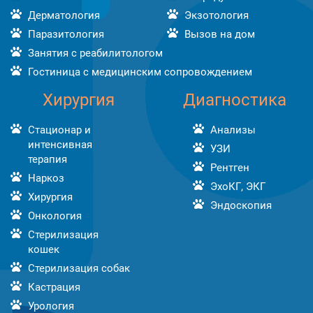
Дерматология
Экзотология
Паразитология
Вызов на дом
Занятия с реабилитологом
Гостиница с медицинским сопровождением
Хирургия
Диагностика
Стационар и
Анализы
интенсивная
УЗИ
терапия
Рентген
Наркоз
ЭхоКГ, ЭКГ
Хирургия
Эндоскопия
Онкология
Стерилизация
кошек
Стерилизация собак
Кастрация
Урология