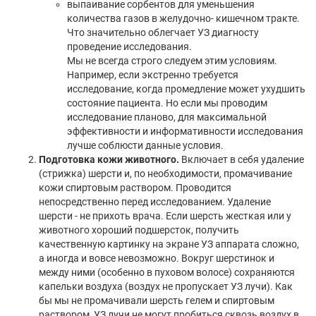
выпаивание сорбентов для уменьшения
количества газов в желудочно- кишечном тракте.
Что значительно облегчает УЗ диагносту
проведение исследования.
Мы не всегда строго следуем этим условиям.
Например, если экстренно требуется
исследование, когда промедление может ухудшить
состояние пациента. Но если мы проводим
исследование планово, для максимальной
эффективности и информативности исследования
лучше соблюсти данные условия.
Подготовка кожи животного.
Включает в себя удаление
(стрижка) шерсти и, по необходимости, промачивание
кожи спиртовым раствором. Проводится
непосредственно перед исследованием. Удаление
шерсти - не прихоть врача. Если шерсть жесткая или у
животного хороший подшерсток, получить
качественную картинку на экране УЗ аппарата сложно,
а иногда и вовсе невозможно. Вокруг шерстинок и
между ними (особенно в пуховом волосе) сохраняются
капельки воздуха (воздух не пропускает УЗ лучи). Как
бы мы не промачивали шерсть гелем и спиртовым
раствором, УЗ лучи не могут пробиться сквозь воздух в