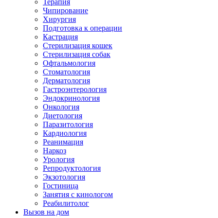
Терапия
Чипирование
Хирургия
Подготовка к операции
Кастрация
Стерилизация кошек
Стерилизация собак
Офтальмология
Стоматология
Дерматология
Гастроэнтерология
Эндокринология
Онкология
Диетология
Паразитология
Кардиология
Реанимация
Наркоз
Урология
Репродуктология
Экзотология
Гостиница
Занятия с кинологом
Реабилитолог
Вызов на дом