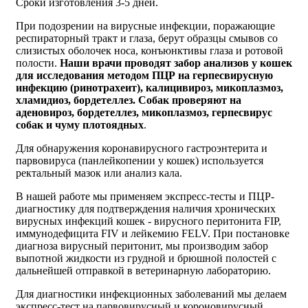
Сроки изготовления 3-5 дней.
При подозрении на вирусные инфекции, поражающие
респираторный тракт и глаза, берут образцы смывов со
слизистых оболочек носа, конъюнктивы глаза и ротовой
полости.
Наши врачи проводят забор анализов у кошек
для исследования методом ПЦР на герпесвирусную
инфекцию (ринотрахеит), калицивироз, микоплазмоз,
хламидиоз, бордетеллез. Собак проверяют на
аденовироз, бордетеллез, микоплазмоз, герпесвирус
собак и чуму плотоядных
.
Для обнаружения коронавирусного гастроэнтерита и
парвовируса (панлейкопении у кошек) используется
ректальный мазок или анализ кала.
В нашей работе мы применяем экспресс-тесты и ПЦР-
диагностику для подтверждения наличия хронических
вирусных инфекций кошек - вирусного перитонита FIP,
иммунодефицита FIV и лейкемию FELV. При постановке
диагноза вирусный перитонит, мы производим забор
выпотной жидкости из грудной и брюшной полостей с
дальнейшей отправкой в ветеринарную лабораторию.
Для диагностики инфекционных заболеваний мы делаем
экспресс-тест на парвовирусный и короновирусный