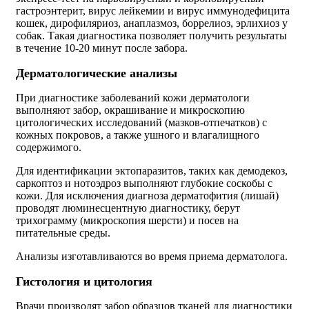
гастроэнтерит, вирус лейкемии и вирус иммунодефицита
кошек, дирофиляриоз, анаплазмоз, боррелиоз, эрлихиоз у
собак. Такая диагностика позволяет получить результаты
в течение 10-20 минут после забора.
Дерматологические анализы
При диагностике заболеваний кожи дерматологи
выполняют забор, окрашивание и микроскопию
цитологических исследований (мазков-отпечатков) с
кожных покровов, а также ушного и влагалищного
содержимого.
Для идентификации эктопаразитов, таких как демодекоз,
саркоптоз и нотоэдроз выполняют глубокие соскобы с
кожи. Для исключения диагноза дерматофития (лишай)
проводят люминесцентную диагностику, берут
трихограмму (микроскопия шерсти) и посев на
питательные среды.
Анализы изготавливаются во время приема дерматолога.
Гистология и цитология
Врачи производят забор образцов тканей для диагностики