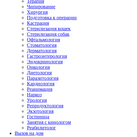
Терапия
Чипирование
Хирургия
Подготовка к операции
Кастрация
Стерилизация кошек
Стерилизация собак
Офтальмология
Стоматология
Дерматология
Гастроэнтерология
Эндокринология
Онкология
Диетология
Паразитология
Кардиология
Реанимация
Наркоз
Урология
Репродуктология
Экзотология
Гостиница
Занятия с кинологом
Реабилитолог
Вызов на дом